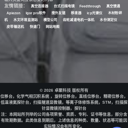
友情链接：
真空连接器
台式扫描电镜
Feedthrough
真空馈通
Apiezon
Igor pro软件
搜外友链
移液器
icp光谱仪
木材粉碎
机
水文环境监测站
模型公司
齿轮减速电机一体机
水份测定仪
皮带输送机
快速门
网站地图
© 2026 卓聚科技 版权所有
位移台，化学气相沉积系统 ，旋转位移台，直线位移台，精密位移台，
低温液氦探针台，扫描隧道显微镜，等离子体修饰系统，STM，扫描探
针显微镜控制器，探针台
注：本网站所列举的公司各项荣誉、资质、专利、证书等信息，部分含
有效期数据。此类信息到期后，上述信息的种类、数量、状态等可能因
实际情况会有所变化。