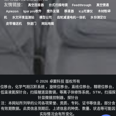
友情链接：
真空连接器
台式扫描电镜
Feedthrough
真空馈通
Apiezon
Igor pro软件
搜外友链
移液器
icp光谱仪
木材粉碎
机
水文环境监测站
模型公司
齿轮减速电机一体机
水份测定仪
皮带输送机
快速门
网站地图
© 2026 卓聚科技 版权所有
位移台，化学气相沉积系统 ，旋转位移台，直线位移台，精密位移台，
低温液氦探针台，扫描隧道显微镜，等离子体修饰系统，STM，扫描探
针显微镜控制器，探针台
注：本网站所列举的公司各项荣誉、资质、专利、证书等信息，部分含
有效期数据。此类信息到期后，上述信息的种类、数量、状态等可能因
实际情况会有所变化。