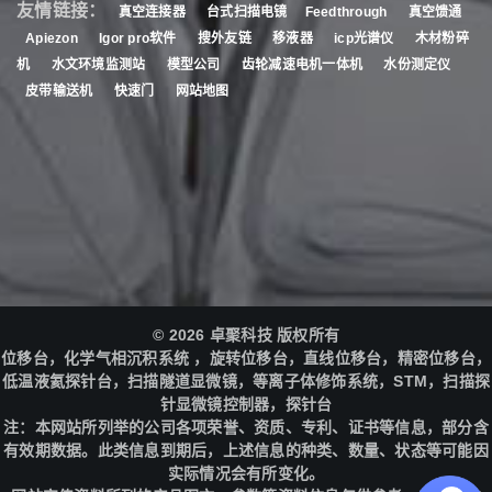
友情链接：
真空连接器
台式扫描电镜
Feedthrough
真空馈通
Apiezon
Igor pro软件
搜外友链
移液器
icp光谱仪
木材粉碎
机
水文环境监测站
模型公司
齿轮减速电机一体机
水份测定仪
皮带输送机
快速门
网站地图
© 2026 卓聚科技 版权所有
位移台，化学气相沉积系统 ，旋转位移台，直线位移台，精密位移台，
低温液氦探针台，扫描隧道显微镜，等离子体修饰系统，STM，扫描探
针显微镜控制器，探针台
注：本网站所列举的公司各项荣誉、资质、专利、证书等信息，部分含
有效期数据。此类信息到期后，上述信息的种类、数量、状态等可能因
实际情况会有所变化。