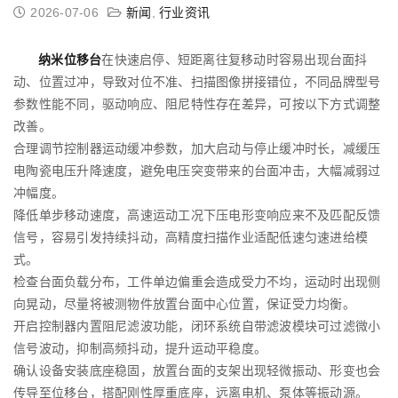
2026-07-06
新闻
,
行业资讯
纳米位移台
在快速启停、短距离往复移动时容易出现台面抖
动、位置过冲，导致对位不准、扫描图像拼接错位，不同品牌型号
参数性能不同，驱动响应、阻尼特性存在差异，可按以下方式调整
改善。
合理调节控制器运动缓冲参数，加大启动与停止缓冲时长，减缓压
电陶瓷电压升降速度，避免电压突变带来的台面冲击，大幅减弱过
冲幅度。
降低单步移动速度，高速运动工况下压电形变响应来不及匹配反馈
信号，容易引发持续抖动，高精度扫描作业适配低速匀速进给模
式。
检查台面负载分布，工件单边偏重会造成受力不均，运动时出现侧
向晃动，尽量将被测物件放置台面中心位置，保证受力均衡。
开启控制器内置阻尼滤波功能，闭环系统自带滤波模块可过滤微小
信号波动，抑制高频抖动，提升运动平稳度。
确认设备安装底座稳固，放置台面的支架出现轻微振动、形变也会
传导至位移台，搭配刚性厚重底座，远离电机、泵体等振动源。