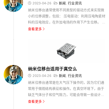
2023-04-26
新闻
,
行业资讯
纳米位移台通常使用不同类型的驱动方式来实现微
小的位移调整，包括： 压电驱动：利用压电陶瓷材
料的压电效应，在外加电场的作用下产生位移。 电
磁驱动：利用电磁感应原理，通过交变电流在线圈
查看更多
中产生的磁场来驱动磁性物体，从而实现位移调
整。 联接驱动：利用一种特殊的弹性材料——联
接，通过外加电压或电流来实现微小位移...
纳米位移台适用于真空么
2023-04-26
新闻
,
行业资讯
纳米位移台通常是在大气压下操作的，因为它们通
常用于微观结构表征和操作。在真空环境下，由于
缺乏气体分子和空气阻力，可能会导致一些设计上
的挑战和困难。例如，真空环境下需要采用不同的
查看更多
密封材料和润滑材料，同时需要考虑温度变化对真