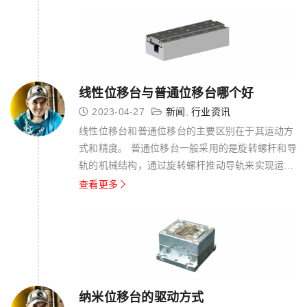
纳米级别的位移控制。线性电机具有快速响应、高
精度、无摩擦等优点，适用于需要...
线性位移台与普通位移台哪个好
2023-04-27
新闻
,
行业资讯
线性位移台和普通位移台的主要区别在于其运动方
式和精度。 普通位移台一般采用的是旋转螺杆和导
轨的机械结构，通过旋转螺杆推动导轨来实现运
动。普通位移台可以实现三维方向上的运动，但是
查看更多
其运动精度受到螺杆螺距和导轨的制造精度的限
制，一般精度在几十微米到毫米级别。 而线性位移
台则采用线性电机、压电陶瓷等电动机...
纳米位移台的驱动方式