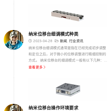
制：半自动控制纳米位移台需要操作人员通过电
脑、控制器等设备对仪器进行控制，实...
纳米位移台细调模式种类
2023-04-28
新闻
,
行业资讯
纳米位移台细调模式通常是指在已经完成初步调整
和定位之后，对于微小的位移调整进行精细控制的
方式。 纳米位移台的细调模式一般有以下几种：
轮廓扫描模式：在该模式下，操作人员可以通过观
查看更多
察样品的轮廓来进行微调。可以使用高倍率的显微
镜或者扫描电子显微镜等设备来实现。这种方法适
用于样品表面形貌的调整。 基于图像...
纳米位移台操作环境要求