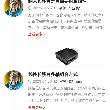
纳米位移台是否需要耐腐蚀性
2023-04-25
新闻
,
行业资讯
对于纳米位移台（也称为纳米平台、纳米移动台）
是否需要耐腐蚀取决于具体的应用环境和使用需
求。 在一些应用中，纳米位移台可能需要耐腐蚀性
能，特别是在涉及到腐蚀性介质的实验、处理或测
查看更多
量环境中。例如，在一些化学、生物、电化学或高
温高湿度环境下的实验或处理过程中，可能会涉及
到腐蚀性气体、液体或化学物质，这就...
线性位移台多轴组合方式
2023-04-23
常见问题
,
新闻
线性位移台可以通过多轴组合，实现在不同方向上
的复杂运动轨迹。常见的线性位移台多轴组合方式
包括以下几种： 平行组合：多个线性位移台在平行
方向上组合，可以实现在不同位置同时进行平行的
查看更多