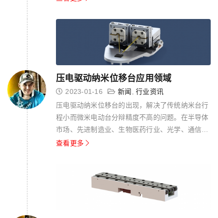
XY二维空间上的准确定位，可应用于需要纳米精度
运动操作及定位的各个领域。 该纳米位移台产品使
用压电陶瓷驱动，运动无需润滑，并可在很广...
压电驱动纳米位移台应用领域
2023-01-16
新闻
,
行业资讯
压电驱动纳米位移台的出现，解决了传统纳米台行
程小而微米电动台分辩精度不高的问题。在半导体
市场、先进制造业、生物医药行业、光学、通信等
领域已广泛应用。 纳米位移台的工作原理 纳米位
查看更多
移台主要采用运动控制，由光、机、电、控制软件
等多领域技术集成的运动控制技术。 内部由一个或
多个压电陶瓷作为驱动，其产生单轴...