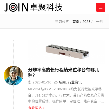
当前位置：
首页
/
2023
/
一月
分辨率高的长行程纳米位移台有哪几
种？
2023-01-30
新闻
,
行业资讯
ML-92A与XYMF-133-100A均为长行程纳米平移
台，具有分辨率高，行程大，带有高精度及高分辨
率的位置反馈，操作简单，定位准，能在真空下使
用等优点，其中XYMF-133-100A平移台可实现在
查看更多